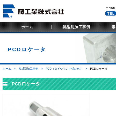
ホーム
製品別加工事例
素
センターレスブレード
耐摩耗冶工具
特殊レースセンター
PCD
セラミ
超硬（
PCDロケータ
ホーム
素材別加工事例
PCD（ダイヤモンド焼結体）
PCDロケータ
PCDロケータ